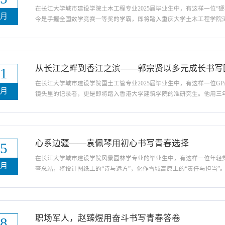
在长江大学城市建设学院土木工程专业2025届毕业生中，有这样一位“
八月
今是手握全国数学竞赛一等奖的学霸，即将踏入重庆大学土木工程学院
诠释土木精神。他就是城建学院“军旅之家”军务部部长、中共预备党员蔡
大一学业的蔡云峰做出一个重要决定——报名...
从长江之畔到香江之滨——郭宗贤以多元成长书写
01
在长江大学城市建设学院国土工管专业2025届毕业生中，有这样一位G
八月
镜头里的记录者，更是即将踏入香港大学建筑学院的准研究生。他用三年
慧，在多元赛道上跑出了属于自己的加速度。他就是城建学院“未来计划
硬核实力“国土工管不是简单的‘绘图填表’，...
心系边疆——袁佩琴用初心书写青春选择
25
在长江大学城市建设学院风景园林学专业的毕业生中，有这样一位年轻
七月
查总站，将设计图纸上的“诗与远方”，化作雪域高原上的“责任与担当”。
丈量理想高度研究生三年，袁佩琴的成绩单上写满了奋斗的印记：从第二
概念方案征集二等奖；从第九届“互联网+...
职场军人，赵臻煜用奋斗书写青春答卷
18