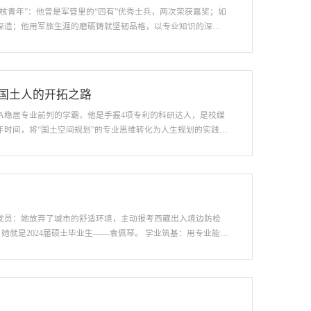
硬核青年”：他曾是军营里的“四有”优秀士兵，两次荣获嘉奖；如
深造；他用军旅生涯的磨砺铸就坚韧品格，以专业知识的深耕
云峰。 军旅淬炼：把军营作风融入专业学习2020年，刚结束
国土人的开拓之路
PA稳居专业前列的学霸，他是手握4项专利的科研达人，是校媒
时间，将“国土空间规划”的专业思维转化为人生规划的实践智
”首期学员、中共党员郭宗贤。 专业深耕：把课堂知识转化为
党员：她放弃了城市的舒适环境，主动报考西藏出入境边防检
她就是2024届硕士毕业生——袁佩琴。 学业筑基：用专业能力
届“长大杯”风景园林规划设计创新大赛双奖，到长江大学校门