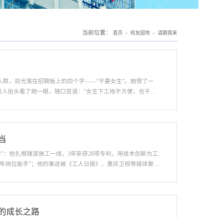
当前位置：
-
-
首页
校友园地
请跟我来
人群，目光落在招聘板上的四个字——“不要女生”。她愣了一
责人抬头看了她一眼，随口答道：“女生下工地不方便，也干不
包里抽出简历，双手递过去，语气平静却坚定：“没有女生不能
当
”：他扎根隧道施工一线，3年斩获28项专利，用技术创新为工
青年岗位能手”；他的事迹被《工人日报》、重庆卫视等媒体聚
业生——程畅。 工地淬炼：从“基建小白”到创新尖兵2020年夏
的成长之路