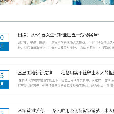
田静：从“不要女生”到“全国五一劳动奖章”
30
2007年，福建，陕建十一建集团招聘现场人头攒动。一个年轻女孩挤过
四月
秒，然后指着那行字，声音不大却异常清晰：“为啥不要女生？”招聘负
了这苦活儿。”周围有人投来或同情或看戏的目光。女孩没有退缩，她从
干的，男人能干的活儿我也能干。” 那一递...
基层工地创新先锋——程畅用实干诠释土木人的担
05
在长江大学城市建设学院土木工程岩土专业的校友中，有这样一位“95后
八月
程节省4800万元；他带领青年团队破解多项施工难题，成为中国中铁“
焦，用奋斗诠释了“把论文写在祖国大地上”的深刻内涵。他就是2020届毕
天，刚走出校园的程畅带着土木工程专业...
从军营到学府——蔡云峰用坚韧与智慧铺就土木人
05